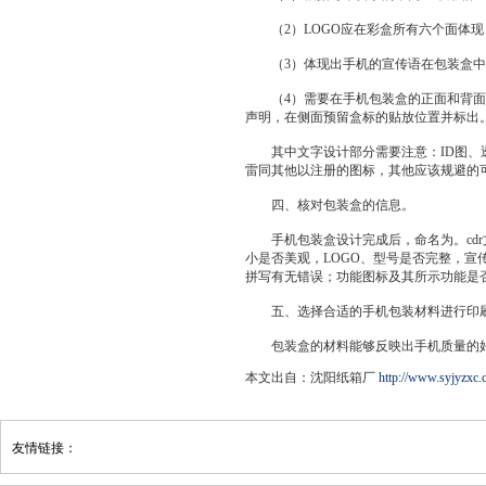
（2）LOGO应在彩盒所有六个面体现
（3）体现出手机的宣传语在包装盒中
（4）需要在手机包装盒的正面和背面，
声明，在侧面预留盒标的贴放位置并标出
其中文字设计部分需要注意：ID图、透
雷同其他以注册的图标，其他应该规避的
四、核对包装盒的信息。
手机包装盒设计完成后，命名为。cdr
小是否美观，LOGO、型号是否完整，宣
拼写有无错误；功能图标及其所示功能是
五、选择合适的手机包装材料进行印
包装盒的材料能够反映出手机质量的好
本文出自：沈阳纸箱厂
http://www.syjyzxc.
友情链接：