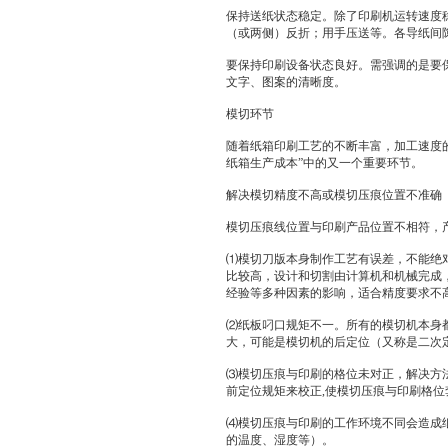
保持送纸状态稳定。除了印刷机运转速度
（或两侧）反折；用手压送等。各导纸间
要保持印刷设备状态良好。需强调的是要
文字、图案的清晰度。
模切环节
随着纸箱印刷工艺的不断丰富，加工速度
纸箱生产成本”中的又一个重要环节。
解决模切精度不高或模切压痕位置不准确
模切压痕线位置与印刷产品位置不相符，
⑴模切刀版本身制作工艺有误差，不能绝
比较高，设计和切割由计算机和机械完成
经验等多种因素的影响，适合精度要求不
⑵纸板叼口规矩不一。所有的模切机本身
大，可能是模切机的后定位（又称是二次
⑶模切压痕与印刷的格位未对正，解决方
前定位规矩来校正,使模切压痕与印刷格位
⑷模切压痕与印刷的工作环境不同会造成
的温度、湿度等）。