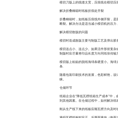
模切刀版上的线缝太宽，压痕线在模切压
解决折叠糊箱时纸板折痕处开裂
折叠糊箱时，如纸板压痕线外侧开裂，是
断裂。解决办法是适当减小模切机的压力
解决模切散版的问题
模切时造成散版主要与制版工艺及弹出胶
模切连点小、连点少。如果活件形状复杂
制版时应尽量将印品长度方向同纸张传输
模切版上粘贴的脱纸海绵条硬度小。海绵
条.
随着包装印刷技术的发展，色彩鲜艳，设
睐。
仓储环节
纸箱企业在“降低瓦楞纸箱生产成本”中
到其他因素。在仓储过程中，如何解决纸
刚从生产线下来的纸板应顺瓦楞方向及时
堆码瓦楞纸板时应正、反两面堆放（每面1