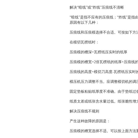
解决“暗线”或“炸线”压痕线不清晰
“暗线”是指不应有的压痕线；“炸线”是
原因有以下几种：
压痕线和压痕模选择不合适。可按如下方
在模切瓦楞纸时：
压痕模的槽深=瓦楞纸压实时的纸厚
压痕模的槽宽=2倍瓦楞纸的纸厚+压痕线
压痕线的高度=模切刀高度-瓦楞纸压实时
模压机压力调整不当。应调整模切机的调
固定垫板粘贴纸厚度不准确。由于垫纸过
纸质太差或纸张含水量过低。纸张脆性增
解决压痕线不规则
产生这种故障的原因是：
压痕模的糟宽选择不适。可以按上面方法