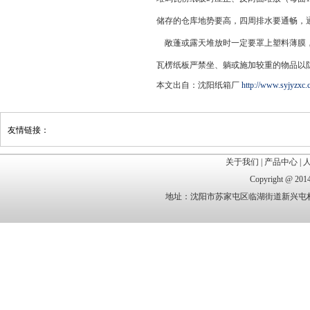
储存的仓库地势要高，四周排水要通畅，
敞蓬或露天堆放时一定要罩上塑料薄膜，
瓦楞纸板严禁坐、躺或施加较重的物品以
本文出自：沈阳纸箱厂
http://www.syjyzxc.
友情链接：
关于我们
|
产品中心
|
Copyright @
地址：沈阳市苏家屯区临湖街道新兴屯村 电话：1