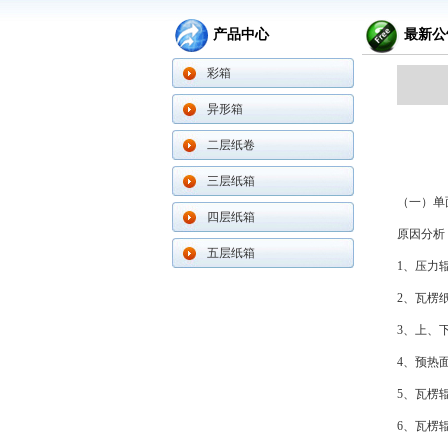
产品中心
最新公
彩箱
异形箱
二层纸卷
三层纸箱
（一）单
四层纸箱
原因分析
五层纸箱
1、压力
2、瓦楞
3、上、
4、预热
5、瓦楞
6、瓦楞