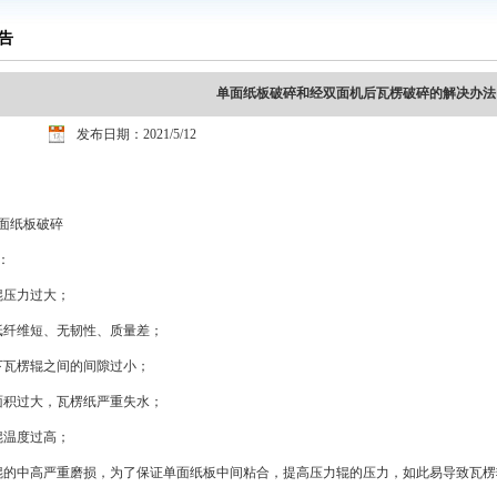
告
单面纸板破碎和经双面机后瓦楞破碎的解决办法
发布日期：2021/5/12
面纸板破碎
：
辊压力过大；
纸纤维短、无韧性、质量差；
下瓦楞辊之间的间隙过小；
面积过大，瓦楞纸严重失水；
辊温度过高；
辊的中高严重磨损，为了保证单面纸板中间粘合，提高压力辊的压力，如此易导致瓦