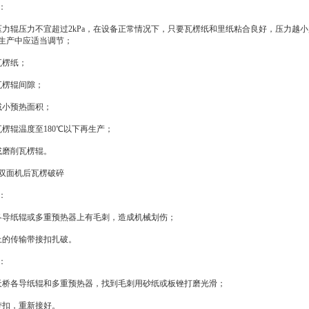
：
压力辊压力不宜超过2kPa，在设备正常情况下，只要瓦楞纸和里纸粘合良好，压力越
生产中应适当调节；
瓦楞纸；
瓦楞辊间隙；
减小预热面积；
瓦楞辊温度至180℃以下再生产；
或磨削瓦楞辊。
双面机后瓦楞破碎
：
各导纸辊或多重预热器上有毛刺，造成机械划伤；
上的传输带接扣扎破。
：
天桥各导纸辊和多重预热器，找到毛刺用砂纸或板锉打磨光滑；
带扣，重新接好。