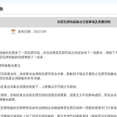
告
四层瓦楞纸板黏合注意事项及质量控制
发布日期：2021/5/30
纸板的瓦楞多了一层瓦楞芯纸，并且在两层瓦楞芯纸之间还涂布了一层胶水，增加了
层瓦楞纸板的强度增加了一倍多。
瓦楞纸板黏合要点
楞芯纸复合时，涂布胶水会增加瓦楞芯纸含水量，胶黏剂干燥后又要防止瓦楞芯纸脆
楞芯纸复合用胶黏剂非常关键。
满足复合后黏合强度的前提下，上胶量以尽可能少为原则。
瓦楞前，控制好复合后的瓦楞芯纸的湿度也很重要。湿度太大不但影响成型，而且会
峰脆化破裂。
层瓦楞纸板的瓦楞楞型应由专业制辊企业根据两层瓦楞芯纸和一层胶的厚度专门计算设
真空吸附式单面机上加工四层瓦楞纸板时，要注意调节好吸附系统（吸附罩与瓦楞辊