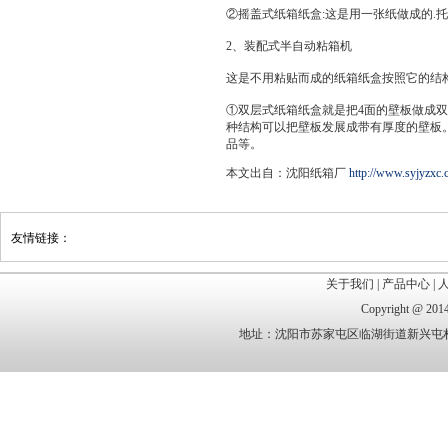
②摇盖式纸箱纸盒:这是用一张纸做成的.
2、装配式半自动粘箱机
这是不用粘贴而成的纸箱纸盒按照它的结
①双层式纸箱纸盒就是把4面的壁板做成双
种结构可以把壁板发展成带有厚度的壁板
品等。
本文出自：沈阳纸箱厂
http://www.syjyzxc.
友情链接：
关于我们
|
产品中心
|
Copyright @
地址：沈阳市苏家屯区临湖街道新兴屯村 电话：1