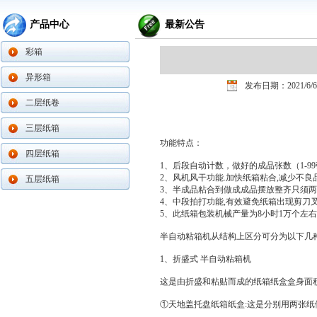
产品中心
最新公告
彩箱
异形箱
发布日期：2021/6/6
二层纸卷
三层纸箱
功能特点：
四层纸箱
1、后段自动计数，做好的成品张数（1-
2、风机风干功能.加快纸箱粘合,减少不良
五层纸箱
3、半成品粘合到做成成品摆放整齐只须
4、中段拍打功能,有效避免纸箱出现剪刀叉
5、此纸箱包装机械产量为8小时1万个左右
半自动粘箱机从结构上区分可分为以下几种
1、折盛式 半自动粘箱机
这是由折盛和粘贴而成的纸箱纸盒盒身面
①天地盖托盘纸箱纸盒:这是分别用两张纸