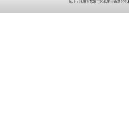
地址：沈阳市苏家屯区临湖街道新兴屯村 电话：1