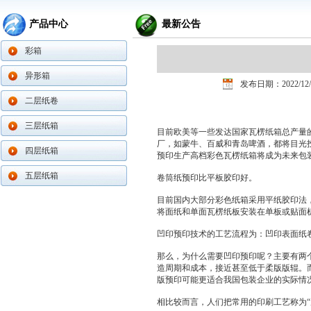
产品中心
最新公告
彩箱
异形箱
发布日期：2022/12/
二层纸卷
三层纸箱
目前欧美等一些发达国家瓦楞纸箱总产量
厂，如蒙牛、百威和青岛啤酒，都将目光
四层纸箱
预印生产高档彩色瓦楞纸箱将成为未来包
五层纸箱
卷筒纸预印比平板胶印好。
目前国内大部分彩色纸箱采用平纸胶印法
将面纸和单面瓦楞纸板安装在单板或贴面
凹印预印技术的工艺流程为：凹印表面纸
那么，为什么需要凹印预印呢？主要有两
造周期和成本，接近甚至低于柔版版辊。
版预印可能更适合我国包装企业的实际情
相比较而言，人们把常用的印刷工艺称为