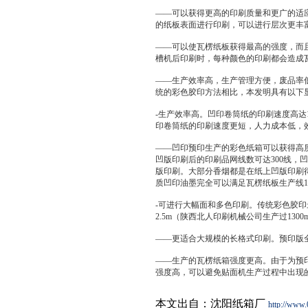
——可以获得更高的印刷质量和更广的适
的纸板表面进行印刷，可以进行层次更丰
——可以使瓦楞纸板获得最高的强度，而
槽机后印刷时，每种颜色的印刷都会造成
——生产效率高，生产管理方便，废品率
统的彩色胶印方法相比，本发明具有以下
-生产效率高。凹印卷筒纸的印刷速度高达1
印卷筒纸的印刷速度更短，人力成本低，
——凹印预印生产的彩色纸箱可以获得高质
凹版印刷后的印刷品网线数可达300线，凹
版印刷。大部分香烟都是在纸上凹版印刷
质凹印油墨完全可以满足瓦楞纸板生产线1
-可进行大幅面和多色印刷。传统彩色胶印
2.5m（陕西北人印刷机械公司生产过1300mm
——更适合大规模的长格式印刷。预印版全
——生产的瓦楞纸箱强度更高。由于为预
强度高，可以避免贴面机生产过程中出现
本文出自：沈阳纸箱厂
http://www.